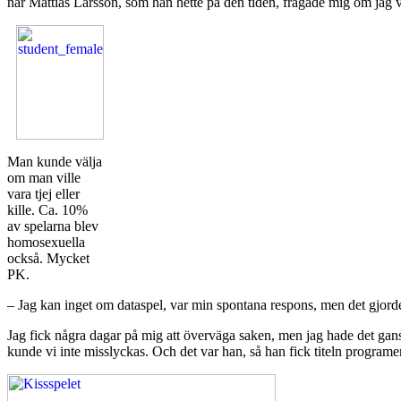
när Mattias Larsson, som han hette på den tiden, frågade mig om jag vi
Man kunde välja
om man ville
vara tjej eller
kille. Ca. 10%
av spelarna blev
homosexuella
också. Mycket
PK.
– Jag kan inget om dataspel, var min spontana respons, men det gjor
Jag fick några dagar på mig att överväga saken, men jag hade det gans
kunde vi inte misslyckas. Och det var han, så han fick titeln programerin