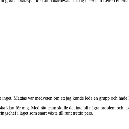
ll göra ett dataspel för Lundakarnevalen. Idag heter han Leire i efternam
de inget. Mattias var medveten om att jag kunde leda en grupp och ha
ka klart för mig. Med rätt team skulle det inte bli några problem och 
gschef i laget som snart växte till runt trettio pers.