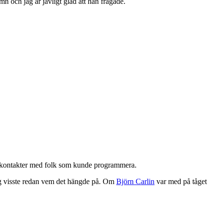
n och jag är jävligt glad att han frågade.
de kontakter med folk som kunde programmera.
jag visste redan vem det hängde på. Om
Björn Carlin
var med på tåget