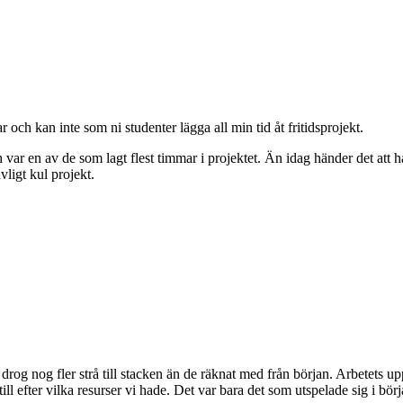
och kan inte som ni studenter lägga all min tid åt fritidsprojekt.
ch var en av de som lagt flest timmar i projektet. Än idag händer det att
ävligt kul projekt.
a drog nog fler strå till stacken än de räknat med från början. Arbetets 
ll efter vilka resurser vi hade. Det var bara det som utspelade sig i b